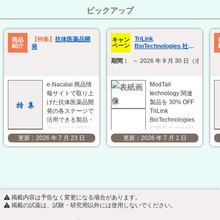
ピックアップ
TriLink
【特集】
抗体医薬品開
商品
キャン
紹介
ペーン
BioTechnologies 社
発
ModTail technology 関
期間：
～ 2026 年 9 月 30 日（水）
連製品 30% OFF キャン
ペーン
e-Nacalai 商品情
ModTail
報サイトで取り上
technology 関連
げた抗体医薬品開
製品を 30% OFF
発の各ステージで
TriLink
活用できる製品・
BioTechnologies
サービスを紹介し
社独自の poly(A)
ます。研究開発の
tail 修飾技術
2026 年 7 月 23 日
2026 年 7 月 1 日
効率化と成果の最
「ModTail」は、
大化に向けて、用
in vitro 転写
途や目的に応じた
（IVT）後に
最適な製品・サー
poly(A) tail の 3'
ビスの選定をサポ
末端に小さな化学
ートします。 抗
修飾基を付加する
掲載内容は予告なく変更になる場合があります。
原作製
ことで、mRNA の
掲載の試薬は、試験・研究用以外には使用しないでください。
ACROBiosystems
発現…
社 複数回膜貫通