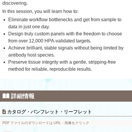
discovering.
In this session, you will learn how to:
Eliminate workflow bottlenecks and get from sample to
data in just one day.
Design truly custom panels with the freedom to choose
from over 12,000 HPA-validated targets.
Achieve brilliant, stable signals without being limited by
antibody host species.
Preserve tissue integrity with a gentle, stripping-free
method for reliable, reproducible results.
詳細情報
カタログ・パンフレット・リーフレット
PDF ファイルのダウンロードは URL・画像をクリック