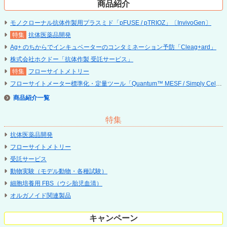
商品紹介
モノクローナル抗体作製用プラスミド「pFUSE / pTRIOZ」〔InvivoGen〕
抗体医薬品開発
Ag+ のちからでインキュベーターのコンタミネーション予防「Cleag+ard」
株式会社ホクドー「抗体作製 受託サービス」
フローサイトメトリー
フローサイトメーター標準化・定量ツール「Quantum™ MESF / Simply Cellular
商品紹介
特集
抗体医薬品開発
フローサイトメトリー
受託サービス
動物実験（モデル動物・各種試験）
細胞培養用 FBS（ウシ胎児血清）
オルガノイド関連製品
キャンペーン