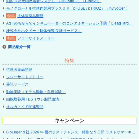
動的 3 次元細胞培養システム「ClinoStar 2」〔Celvivo〕
モノクローナル抗体作製用プラスミド「pFUSE / pTRIOZ」〔InvivoGen〕
抗体医薬品開発
Ag+ のちからでインキュベーターのコンタミネーション予防「Cleag+ard」
株式会社ホクドー「抗体作製 受託サービス」
フローサイトメトリー
商品紹介
特集
抗体医薬品開発
フローサイトメトリー
受託サービス
動物実験（モデル動物・各種試験）
細胞培養用 FBS（ウシ胎児血清）
オルガノイド関連製品
キャンペーン
BioLegend 社 2026 年 夏のラストチャンス・特別な 5 日間 ラストサマーキャンペーン