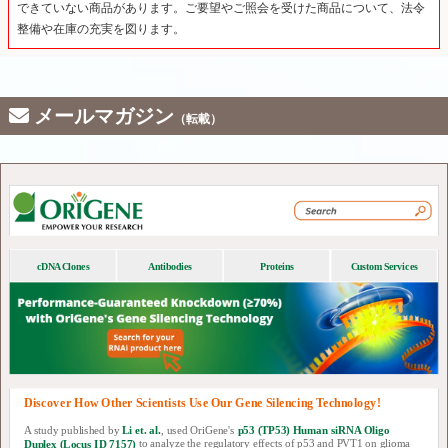
できていない商品があります。ご要望やご照会を受けた商品について、法令
整備や在庫の充実を図ります。
メールマガジン
（転載）
cDNA Clones
Antibodies
Proteins
Custom Services
Discover How Other Scientists Use Our Gene Silencing Technology!
A study published by
Li et. al.
, used OriGene's
p53 (TP53) Human siRNA Oligo
Duplex (Locus ID 7157)
to analyze the regulatory effects of p53 and PVT1 on glioma