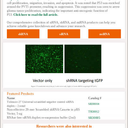
cell proliferation, migration, invasion, and apoptosis. It was noted that P53 was enriched
around the PVT1 promoter, resulting in suppression. This suppression was seen to arrest
glioma tumor proliferation, indicating the important anti-oncogenic function of
P53.
Click here to read the full article.
Our comprehensive collection of siRNA, shRNA, and miRNA products can help you
achieve reliable gene knockdown and advance your research.
shRNA
siRNA
miRNA
Figure 1:Transduction test (4 days). Lenti vector only (right) vs Lenti-shRNA targeting tGFP (left).
Featured Products
Name
Catalog #
Trilencer-27 Universal scrambled negative control siRNA
SR30004
duplex - 2 nmol
Non-effective 29-mer Scrambled shRNA Cassette in pRS
TR30012
Vector, 5 ug
RNAse free siRNA duplex re-suspension buffer (2ml)
SR30005
Researchers were also interested in