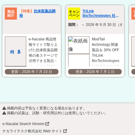
TriLink
【特集】
抗体医薬品開
商品
キャン
紹介
ペーン
BioTechnologies 社
発
ModTail technology 関
期間：
～ 2026 年 9 月 30 日（水）
連製品 30% OFF キャン
ペーン
e-Nacalai 商品情
ModTail
報サイトで取り上
technology 関連
げた抗体医薬品開
製品を 30% OFF
発の各ステージで
TriLink
活用できる製品・
BioTechnologies
サービスを紹介し
社独自の poly(A)
ます。研究開発の
tail 修飾技術
2026 年 7 月 23 日
2026 年 7 月 1 日
効率化と成果の最
「ModTail」は、
大化に向けて、用
in vitro 転写
途や目的に応じた
（IVT）後に
最適な製品・サー
poly(A) tail の 3'
ビスの選定をサポ
末端に小さな化学
ートします。 抗
修飾基を付加する
掲載内容は予告なく変更になる場合があります。
原作製
ことで、mRNA の
掲載の試薬は、試験・研究用以外には使用しないでください。
ACROBiosystems
発現…
社 複数回膜貫通
e-Nacalai
Search Version
型タンパク質
ナカライテスク株式会社 Web サイト
VLP（ウイ…