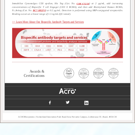
Immobilize Cynomolgus CD3 epsilon, His Tag (Cat. No.
) at 2 μg/mL, add increasing
CDE-C5226
concentrations of Bispecific T cell Engager (CD3 X BCMA), and then add Biotinylated Human BCMA,
Fc,Avitag (Cat. No.
) at 0.2 μg/mL. Detection is performed using HRP-conjugated streptavidin.
BC7-H82F0
Binding occurs at a linear range of 1-5 ng/mL (QC tested).
>> Learn More About Our Bispecific Antibody Targets and Services
Awards &
Certifications
ACROBiosystems | Switzerland Innovation Park Basel Area Novartis Campus, Lichtstrasse 35 | Basel, 4056 CH