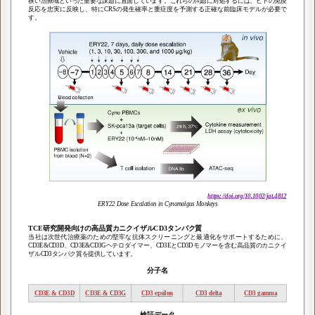
狭い治療域といった重要な課題に直面しています。これらの問題に対処するには、ヒトの免疫
反応を忠実に反映し、特にCRSの発生確率と重症度を予測する正確な前臨床モデルが必要で
す。
https://doi.org/10.1002/jat.4812
ERY22 Dose Escalation in Cynomolgus Monkeys
TCE研究開発向けの高品質カニクイザルCD3タンパク質
当社は次世代治療薬のための堅牢な抗体スクリーニングと最適化をサポートするために、
CD3E&CD3D、CD3E&CD3Gヘテロダイマー、CD3EとCD3Dモノマーを含む高品質のカニクイ
ザルCD3タンパク質を提供しています。
分子名
CD3E & CD3D
CD3E & CD3G
CD3 epsilon
CD3 delta
CD3 gamma
検証データ