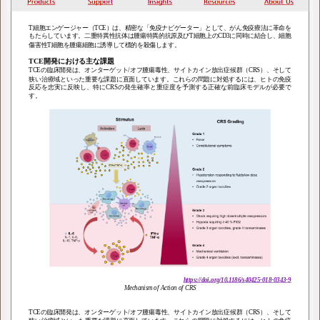
T細胞エンゲージャー（TCE）は、精密な「免疫ナビゲーター」として、がん免疫療法に革命を
もたらしています。二重特異性抗体は腫瘍特異的抗原及びT細胞上のCD3に同時に結合し、細胞
傷害性T細胞を腫瘍細胞に誘導して標的を殺傷します。
TCE開発における主な課題
TCEの臨床開発は、オンターゲット/オフ腫瘍毒性、サイトカイン放出症候群（CRS）、そして
狭い治療域といった重要な課題に直面しています。これらの問題に対処するには、ヒトの免疫
反応を忠実に反映し、特にCRSの発生確率と重症度を予測する正確な前臨床モデルが必要で
す。
https://doi.org/10.1186/s40425-018-0343-9
Mechanism of Action of CRS
TCEの臨床開発は、オンターゲット/オフ腫瘍毒性、サイトカイン放出症候群（CRS）、そして