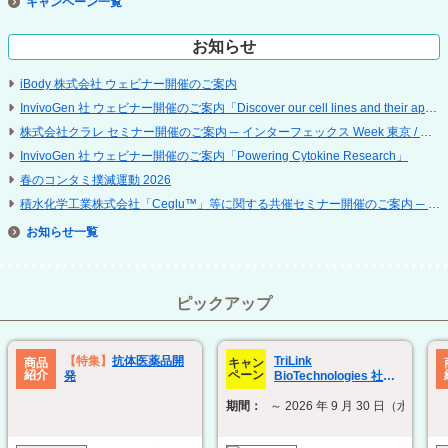
キャンペーン
お知らせ
iBody 株式会社 ウェビナー開催のご案内
InvivoGen 社 ウェビナー開催のご案内「Discover our cell lines and their applications」
株式会社クラレ セミナー開催のご案内 ─ インターフェックス Week 東京 / 再生医療 EXPO 東京
InvivoGen 社 ウェビナー開催のご案内「Powering Cytokine Research」
春のコンタミ撲滅運動 2026
積水化学工業株式会社「Ceglu™」等に関する共催セミナー開催のご案内 ─ 第 25 回 日本再生医療学会総会
お知らせ
ピックアップ
TriLink
【特集】
抗体医薬品開
商品
キャン
紹介
ペーン
BioTechnologies 社
発
ModTail technology 関
期間：
～ 2026 年 9 月 30 日（水）
連製品 30% OFF キャン
ペーン