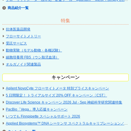
商品紹介
特集
抗体医薬品開発
フローサイトメトリー
受託サービス
動物実験（モデル動物・各種試験）
細胞培養用 FBS（ウシ胎児血清）
オルガノイド関連製品
キャンペーン
Agilent NovoCyte フローサイトメータ 特別プライスキャンペーン
5 ⽇間限定！ トライアルサイズ 20% OFF キャンペーン〔CST〕
Discover Life Science キャンペーン 2026 Jul - Sep 神経科学研究関連特集
PacBio「Vega」導入応援キャンペーン
いつでも Finnpipette スペシャルサポート 2026
Applied Biosystems™ DNA シーケンサ スペクトラルキャリブレーション／点検サービス キャンペーン