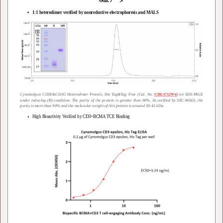
1:1 heterodimer verified by nonreductive electrophoresis and MALS
Cynomolgus CD3E&CD3G Heterodimer Protein, His Tag&Tag Free (Cat. No.
) on SDS-PAGE
CDG-C52W6
under reducing (R) condition. The purity of the protein is greater than 90%. As verified by SEC-MALS, the
purity is more than 90% and the molecular weight of this protein is around 30-45 kDa.
High Bioactivity Verified by CD3×BCMA TCE Binding