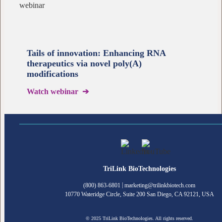
Tails of innovation: Enhancing RNA
therapeutics via novel poly(A)
modifications
Watch webinar ➔
TriLink BioTechnologies
|
(800) 863-6801
marketing@trilinkbiotech.com
10770 Wateridge Circle, Suite 200 San Diego, CA 92121, USA
© 2025 TriLink BioTechnologies. All rights reserved.