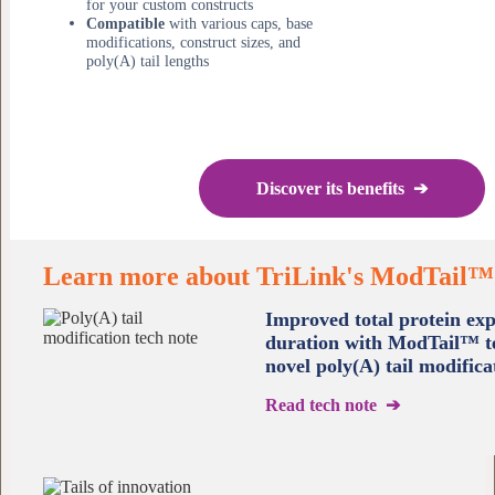
for your custom constructs
Compatible
with various caps, base
modifications, construct sizes, and
poly(A) tail lengths
Discover its benefits ➔
Learn more about TriLink's ModTail™
Improved total protein ex
duration with ModTail™ t
novel poly(A) tail modifica
Read tech note ➔