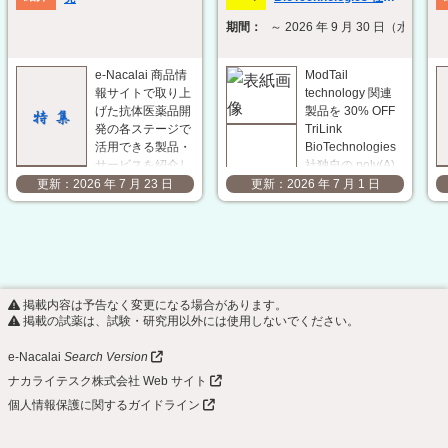
ModTail technology 関
期間：
～ 2026 年 9 月 30 日（水）
連製品 30% OFF キャン
ペーン
e-Nacalai 商品情
ModTail
報サイトで取り上
technology 関連
げた抗体医薬品開
製品を 30% OFF
発の各ステージで
TriLink
活用できる製品・
BioTechnologies
サービスを紹介し
社独自の poly(A)
ます。研究開発の
tail 修飾技術
2026 年 7 月 23 日
2026 年 7 月 1 日
効率化と成果の最
「ModTail」は、
大化に向けて、用
in vitro 転写
途や目的に応じた
（IVT）後に
最適な製品・サー
poly(A) tail の 3'
ビスの選定をサポ
末端に小さな化学
ートします。 抗
修飾基を付加する
掲載内容は予告なく変更になる場合があります。
原作製
ことで、mRNA の
掲載の試薬は、試験・研究用以外には使用しないでください。
ACROBiosystems
発現…
社 複数回膜貫通
e-Nacalai
Search Version
型タンパク質
ナカライテスク株式会社 Web サイト
VLP（ウイ…
個人情報保護に関するガイドライン