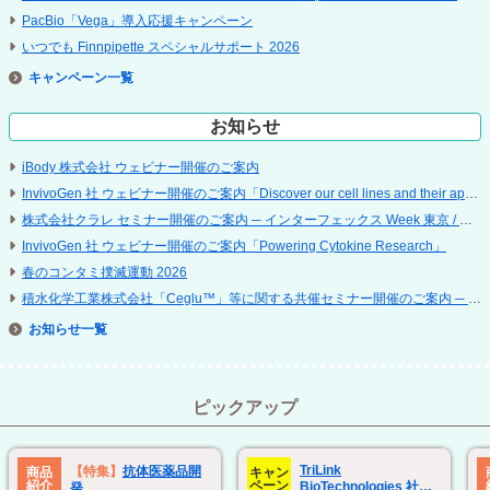
PacBio「Vega」導入応援キャンペーン
いつでも Finnpipette スペシャルサポート 2026
キャンペーン
お知らせ
iBody 株式会社 ウェビナー開催のご案内
InvivoGen 社 ウェビナー開催のご案内「Discover our cell lines and their applications」
株式会社クラレ セミナー開催のご案内 ─ インターフェックス Week 東京 / 再生医療 EXPO 東京
InvivoGen 社 ウェビナー開催のご案内「Powering Cytokine Research」
春のコンタミ撲滅運動 2026
積水化学工業株式会社「Ceglu™」等に関する共催セミナー開催のご案内 ─ 第 25 回 日本再生医療学会総会
お知らせ
ピックアップ
TriLink
【特集】
抗体医薬品開
商品
キャン
紹介
ペーン
BioTechnologies 社
発