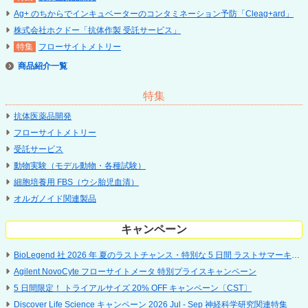
Ag+ のちからでインキュベーターのコンタミネーション予防「Cleag+ard」
株式会社ホクドー「抗体作製 受託サービス」
フローサイトメトリー
商品紹介
特集
抗体医薬品開発
フローサイトメトリー
受託サービス
動物実験（モデル動物・各種試験）
細胞培養用 FBS（ウシ胎児血清）
オルガノイド関連製品
キャンペーン
BioLegend 社 2026 年 夏のラストチャンス・特別な 5 日間 ラストサマーキャンペーン
Agilent NovoCyte フローサイトメータ 特別プライスキャンペーン
5 ⽇間限定！ トライアルサイズ 20% OFF キャンペーン〔CST〕
Discover Life Science キャンペーン 2026 Jul - Sep 神経科学研究関連特集