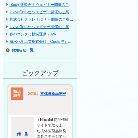
iBody 株式会社 ウェビナー開催のご案内
InvivoGen 社 ウェビナー開催のご案内「Discover our cell lines and their applications」
株式会社クラレ セミナー開催のご案内 ─ インターフェックス Week 東京 / 再生医療 EXPO 東京
InvivoGen 社 ウェビナー開催のご案内「Powering Cytokine Research」
春のコンタミ撲滅運動 2026
積水化学工業株式会社「Ceglu™」等に関する共催セミナー開催のご案内 ─ 第 25 回 日本再生医療学会総会
お知らせ
ピックアップ
商品
【特集】
抗体医薬品開発
紹介
e-Nacalai 商品情報
サイトで取り上げ
た抗体医薬品開発
の各ステージで活