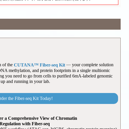
—
h of the
your complete solution
CUTANA™ Fiber-seq Kit
 DNA methylation, and protein footprints in a single multiomic
ing you need to go from cells to purified 6mA-labeled genomic
up and running in your lab.
rder the Fiber-seq Kit Today!
er a Comprehensive View of Chromatin
Regulation with Fiber-seq