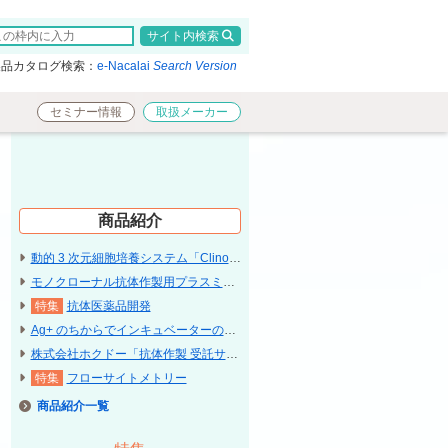
検索
製品カタログ検索：
e-Nacalai
Search Version
セミナー情報
取扱メーカー
商品紹介
動的 3 次元細胞培養システム「ClinoStar 2」〔Celvivo〕
モノクローナル抗体作製用プラスミド「pFUSE / pTRIOZ」〔InvivoGen〕
抗体医薬品開発
Ag+ のちからでインキュベーターのコンタミネーション予防「Cleag+ard」
株式会社ホクドー「抗体作製 受託サービス」
フローサイトメトリー
商品紹介