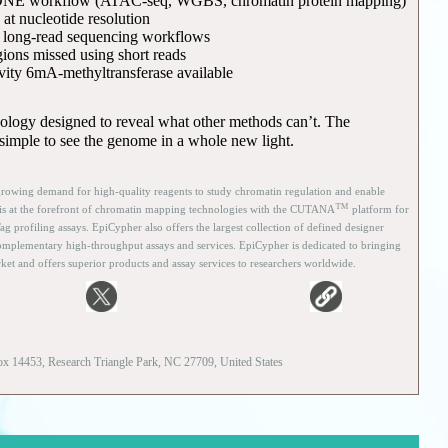
to ONE workflow (ATAC-seq, WGBS, chromatin protein mapping)
 at nucleotide resolution
ng long-read sequencing workflows
ions missed using short reads
vity 6mA-methyltransferase available
nology designed to reveal what other methods can’t. The
simple to see the genome in a whole new light.
rowing demand for high-quality reagents to study chromatin regulation and enable
™
is at the forefront of chromatin mapping technologies with the CUTANA
platform for
rofiling assays. EpiCypher also offers the largest collection of defined designer
mplementary high-throughput assays and services. EpiCypher is dedicated to bringing
ket and offers superior products and assay services to researchers worldwide.
ox 14453, Research Triangle Park, NC 27709, United States