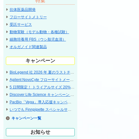
特集
抗体医薬品開発
フローサイトメトリー
受託サービス
動物実験（モデル動物・各種試験）
細胞培養用 FBS（ウシ胎児血清）
オルガノイド関連製品
キャンペーン
BioLegend 社 2026 年 夏のラストチャンス・特別な 5 日間 ラストサマーキャンペーン
Agilent NovoCyte フローサイトメータ 特別プライスキャンペーン
5 ⽇間限定！ トライアルサイズ 20% OFF キャンペーン〔CST〕
Discover Life Science キャンペーン 2026 Jul - Sep 神経科学研究関連特集
PacBio「Vega」導入応援キャンペーン
いつでも Finnpipette スペシャルサポート 2026
キャンペーン
お知らせ