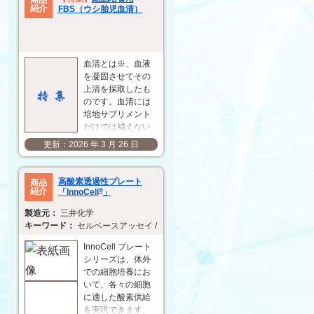
の評価に使用でき
紹介
FBS（ウシ胎児血清）
るさまざまなレポ
ーター細胞も用意
しています。 この
度、ワクチンアジ
血清とは※、血液
ュバントおよびレ
を凝固させてその
ポーター細胞を
上清を採取したも
30% OFF の特別価
のです。血清には
格で提供しますの
培地サプリメント
で…
だけでは補えない
さまざまな細胞増
2026 年 3 月 26 日
殖促進物質、細胞
傷害保護因子、栄
養因子などの成分
高酸素透過性プレート
商品
が含まれており、
紹介
「InnoCell
®
」
基礎培地に血清を 5
三井化学
～ 20% 添加して培
セルベースアッセイ / 薬物動態 / 安全性試験 / ADMET / CYP
養に用いることが
一般的です。血清
InnoCell プレート
にはウシ胎児血清
シリーズは、体外
（FBS）、新生仔
での細胞培養にお
ウシ血清
いて、各々の細胞
（NBCS）、ウマ血
に適した酸素供給
清（H…
を実現できます。