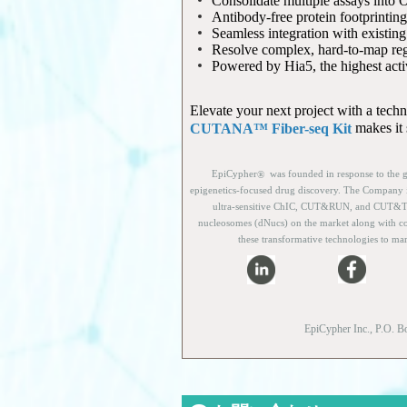
Consolidate multiple assays in
Antibody-free protein footprinting
Seamless integration with existi
Resolve complex, hard-to-map reg
Powered by Hia5, the highest acti
Elevate your next project with a tech
makes it 
CUTANA™ Fiber-seq Kit
EpiCypher
was founded in response to the g
®
epigenetics-focused drug discovery. The Company 
ultra-sensitive ChIC, CUT&RUN, and CUT&Tag p
nucleosomes (dNucs) on the market along with co
these transformative technologies to mar
EpiCypher Inc., P.O. B