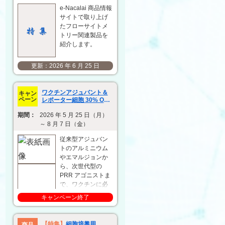
e-Nacalai 商品情報
サイトで取り上げ
たフローサイトメ
トリー関連製品を
紹介します。
2026 年 6 月 25 日
ワクチンアジュバント＆
キャン
ペーン
レポーター細胞 30% OFF
キャンペーン
期間：
2026 年 5 月 25 日（月）
～ 8 月 7 日（金）
従来型アジュバン
トのアルミニウム
やエマルジョンか
ら、次世代型の
PRR アゴニストま
で、ワクチンに必
要なアジュバント
キャンペーン終了
製品を幅広く提供
しています。ま
た、アジュバント
【特集】
細胞培養用
商品