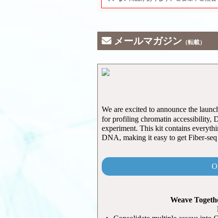
メールマガジン
（転載）
We are excited to announce the launc
for profiling chromatin accessibility,
experiment.
This kit contains everyth
DNA, making it easy to get Fiber-seq 
O
Weave Togeth