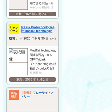
用できる製品・サ
ービスを紹介しま
す。研究開発の効
2026 年 7 月 23 日
率化と成果の最大
化に向けて、用途
や目的に応じた最
TriLink BioTechnologies
キャン
適な製品・サービ
ペーン
社 ModTail technology 関
スの選定をサポー
連製品 30% OFF キャンペ
期間：
～ 2026 年 9 月 30 日（水）
ーン
トします。 抗原作
製
ACROBiosystems
ModTail technology
社 複数回膜貫通型
関連製品を 30%
タンパク質
OFF TriLink
VLP（ウイ…
BioTechnologies 社
独自の poly(A) tail
修飾技術
「ModTail」は、in
2026 年 7 月 1 日
vitro 転写（IVT）後
に poly(A) tail の 3'
末端に小さな化学
【特集】
フローサイトメ
商品
修飾基を付加する
紹介
トリー
ことで、mRNA の
発現…