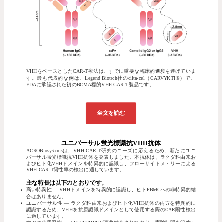
VHHをベースとしたCAR-T療法は、すでに重要な臨床的進歩を遂げていま
す。最も代表的な例は、Legend Biotech社のcilta-cel（CARVYKTI®）で、
FDAに承認された初のBCMA標的VHH CAR-T製品です。
全文を読む
ユニバーサル蛍光標識抗VHH抗体
ACROBiosystemsは、VHH CAR-T研究のニーズに応えるため、新たにユニ
バーサル蛍光標識抗VHH抗体を発表しました。本抗体は、ラクダ科由来お
よびヒト化VHHドメインを特異的に認識し、フローサイトメトリーによる
VHH CAR-T陽性率の検出に適しています。
主な特長は以下のとおりです。
高い特異性 ― VHHドメインを特異的に認識し、ヒトPBMCへの非特異的結
合はありません。
ユニバーサル性 ― ラクダ科由来およびヒト化VHH抗体の両方を特異的に
認識するため、VHHを抗原認識ドメインとして使用する際のCAR陽性検出
に適しています。