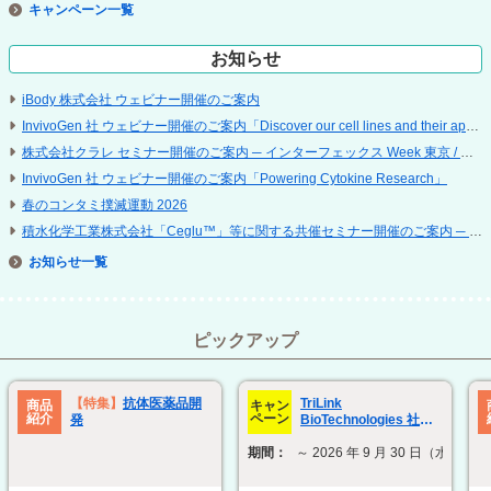
キャンペーン
お知らせ
iBody 株式会社 ウェビナー開催のご案内
InvivoGen 社 ウェビナー開催のご案内「Discover our cell lines and their applications」
株式会社クラレ セミナー開催のご案内 ─ インターフェックス Week 東京 / 再生医療 EXPO 東京
InvivoGen 社 ウェビナー開催のご案内「Powering Cytokine Research」
春のコンタミ撲滅運動 2026
積水化学工業株式会社「Ceglu™」等に関する共催セミナー開催のご案内 ─ 第 25 回 日本再生医療学会総会
お知らせ
ピックアップ
TriLink
【特集】
抗体医薬品開
商品
キャン
紹介
ペーン
BioTechnologies 社
発
ModTail technology 関
期間：
～ 2026 年 9 月 30 日（水）
連製品 30% OFF キャン
ペーン