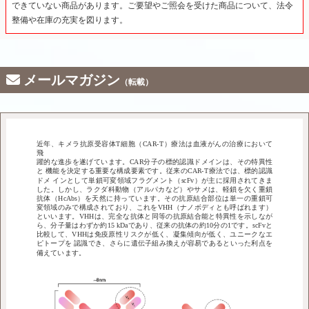
できていない商品があります。ご要望やご照会を受けた商品について、法令
整備や在庫の充実を図ります。
メールマガジン
（転載）
近年、キメラ抗原受容体T細胞（CAR-T）療法は血液がんの治療において
飛
躍的な進歩を遂げています。CAR分子の標的認識ドメインは、その特異性
と 機能を決定する重要な構成要素です。従来のCAR-T療法では、標的認識
ドメ インとして単鎖可変領域フラグメント（scFv）が主に採用されてきま
した。しかし、ラクダ科動物（アルパカなど）やサメは、軽鎖を欠く重鎖
抗体（HcAbs）を天然に持っています。その抗原結合部位は単一の重鎖可
変領域のみで構成されており、これをVHH（ナノボディとも呼ばれます）
といいます。VHHは、完全な抗体と同等の抗原結合能と特異性を示しなが
ら、分子量はわずか約15 kDaであり、従来の抗体の約10分の1です。scFvと
比較して、VHHは免疫原性リスクが低く、凝集傾向が低く、ユニークなエ
ピトープを 認識でき、さらに遺伝子組み換えが容易であるといった利点を
備えています。