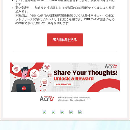
すぐに使用可能 ― APC/PE/HRPが直接結合されており、実験時間を節約し
ます。
高い安定性 ― 加速安定性試験および複数回の凍結融解サイクルにより検証
済みです。
本製品は、VHH CAR-Tの初期研究開発段階でのCAR陽性率検出や、CMCロ
ットリリース試験などのシナリオに広く適用でき、VHH CAR-T開発のため
の標準化された検出ツールを提供します。
製品詳細を見る