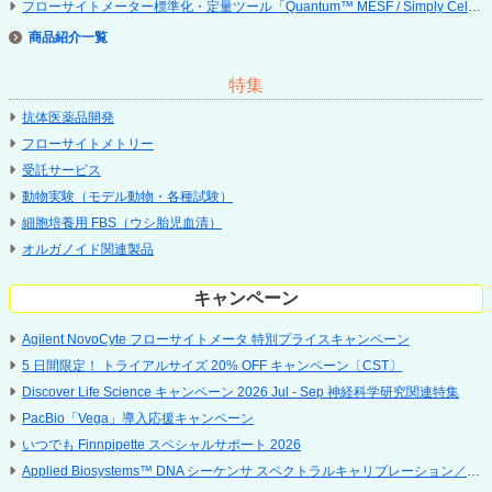
フローサイトメーター標準化・定量ツール「Quantum™ MESF / Simply Cellular
商品紹介
特集
抗体医薬品開発
フローサイトメトリー
受託サービス
動物実験（モデル動物・各種試験）
細胞培養用 FBS（ウシ胎児血清）
オルガノイド関連製品
キャンペーン
Agilent NovoCyte フローサイトメータ 特別プライスキャンペーン
5 ⽇間限定！ トライアルサイズ 20% OFF キャンペーン〔CST〕
Discover Life Science キャンペーン 2026 Jul - Sep 神経科学研究関連特集
PacBio「Vega」導入応援キャンペーン
いつでも Finnpipette スペシャルサポート 2026
Applied Biosystems™ DNA シーケンサ スペクトラルキャリブレーション／点検サービス キャンペーン