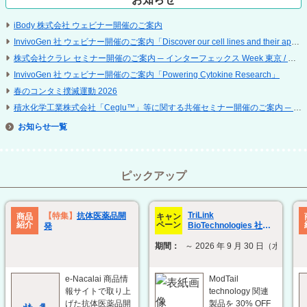
iBody 株式会社 ウェビナー開催のご案内
InvivoGen 社 ウェビナー開催のご案内「Discover our cell lines and their applications」
株式会社クラレ セミナー開催のご案内 ─ インターフェックス Week 東京 / 再生医療 EXPO 東京
InvivoGen 社 ウェビナー開催のご案内「Powering Cytokine Research」
春のコンタミ撲滅運動 2026
積水化学工業株式会社「Ceglu™」等に関する共催セミナー開催のご案内 ─ 第 25 回 日本再生医療学会総会
お知らせ
ピックアップ
TriLink
【特集】
抗体医薬品開
商品
キャン
紹介
ペーン
BioTechnologies 社
発
ModTail technology 関
期間：
～ 2026 年 9 月 30 日（水）
連製品 30% OFF キャン
ペーン
e-Nacalai 商品情
ModTail
報サイトで取り上
technology 関連
げた抗体医薬品開
製品を 30% OFF