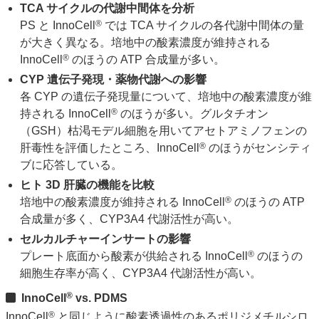
TCA サイクルの代謝中間体を分析
®
PS と InnoCell
では TCA サイクルの各代謝中間体の量
が大きく異なる。培地中の酸素濃度が維持される
®
InnoCell
のほうの ATP 合成量が多い。
CYP 遺伝子発現・薬物代謝への影響
各 CYP の遺伝子発現量について、培地中の酸素濃度が維
®
持される InnoCell
のほうが多い。グルタチオン
（GSH）枯渇モデル細胞を用いてアセトアミノフェンの
®
肝毒性を評価したところ、InnoCell
のほうがセンシティ
ブに応答している。
ヒト 3D 肝臓の機能を比較
®
培地中の酸素濃度が維持される InnoCell
のほうの ATP
合成量が多く、CYP3A4 代謝活性が高い。
セルカルチャーインサートの影響
®
プレート底面から酸素が供給される InnoCell
のほうの
細胞生存率が高く、CYP3A4 代謝活性が高い。
®
InnoCell
vs. PDMS
®
InnoCell
と同じように酸素透過性のあるポリジメチルシロ