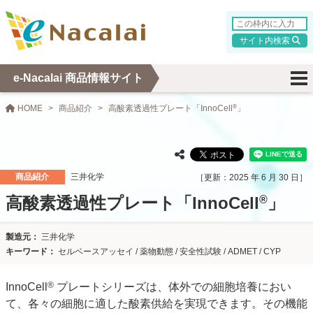
検索
e-Nacalai 商品情報サイト
HOME
商品紹介
高酸素透過性プレート「InnoCell
®
」
商品紹介
三井化学
2025 年 6 月 30 日
高酸素透過性プレート「InnoCell
®
」
三井化学
セルベースアッセイ / 薬物動態 / 安全性試験 / ADMET / CYP
®
InnoCell
プレートシリーズは、体外での細胞培養におい
て、各々の細胞に適した酸素供給を実現できます。その機能