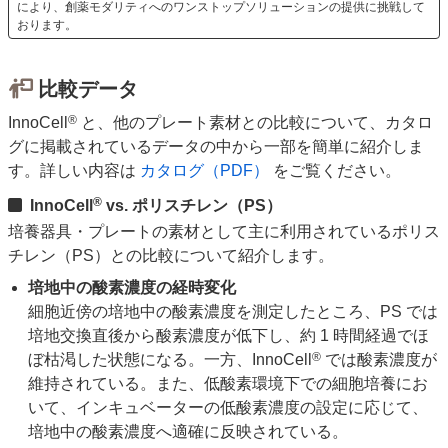
により、創薬モダリティへのワンストップソリューションの提供に挑戦して
おります。
比較データ
®
InnoCell
と、他のプレート素材との比較について、カタロ
グに掲載されているデータの中から一部を簡単に紹介しま
す。詳しい内容は
カタログ（PDF）
をご覧ください。
®
InnoCell
vs. ポリスチレン（PS）
培養器具・プレートの素材として主に利用されているポリス
チレン（PS）との比較について紹介します。
培地中の酸素濃度の経時変化
細胞近傍の培地中の酸素濃度を測定したところ、PS では
培地交換直後から酸素濃度が低下し、約 1 時間経過でほ
®
ぼ枯渇した状態になる。一方、InnoCell
では酸素濃度が
維持されている。また、低酸素環境下での細胞培養にお
いて、インキュベーターの低酸素濃度の設定に応じて、
培地中の酸素濃度へ適確に反映されている。