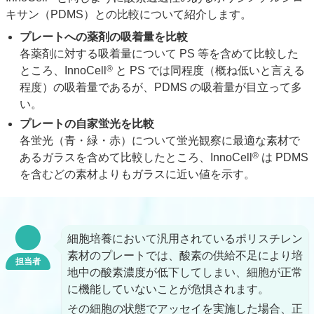
キサン（PDMS）との比較について紹介します。
プレートへの薬剤の吸着量を比較
各薬剤に対する吸着量について PS 等を含めて比較した
®
ところ、InnoCell
と PS では同程度（概ね低いと言える
程度）の吸着量であるが、PDMS の吸着量が目立って多
い。
プレートの自家蛍光を比較
各蛍光（青・緑・赤）について蛍光観察に最適な素材で
®
あるガラスを含めて比較したところ、InnoCell
は PDMS
を含むどの素材よりもガラスに近い値を示す。
細胞培養において汎用されているポリスチレン
素材のプレートでは、酸素の供給不足により培
担当者
地中の酸素濃度が低下してしまい、細胞が正常
に機能していないことが危惧されます。
その細胞の状態でアッセイを実施した場合、正