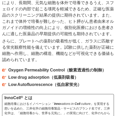
により、長期間、元気な細胞を体外で培養できるうえ、スフ
ェロイドの内部で起こる壊死を軽減できるため、正確な医薬
品のスクリーニング結果の提供に期待されています。また、
これまで体外で培養が難しかった、ヒト膵がん患者由来オル
ガノイドの増殖性の向上により、個別化医療における患者さ
んに適した医薬品の早期提供の可能性も期待されています。
さらに、プレートへの薬剤の吸着性が低く、ガラスに匹敵す
る蛍光観察性能を備えています。試験に供した薬剤が正確に
細胞へ作用し、細胞の構造、機能などが可視化できる価値も
認められています。
Oxygen Permeability Control（酸素透過性の制御）
Low drug adsorption（低薬剤吸着）
Low Autofluorescence（低自家蛍光）
®
InnoCell
とは
細胞培養におけるイノベーション「
Inno
vations in
Cell
culture
」を実現する
想いを込めた、三井化学の細胞培養製品・サービスのブランド名です。三井
化学は、「細胞培養から、世界を元気に。」の実現に向けて、化学のちから