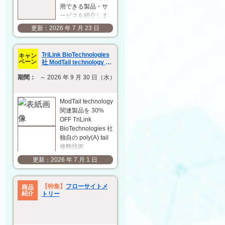
用できる製品・サ
ービスを紹介しま
す。研究開発の効
2026 年 7 月 23 日
率化と成果の最大
化に向けて、用途
や目的に応じた最
TriLink BioTechnologies
キャン
適な製品・サービ
ペーン
社 ModTail technology 関
スの選定をサポー
連製品 30% OFF キャンペ
期間：
～ 2026 年 9 月 30 日（水）
ーン
トします。 抗原作
製
ACROBiosystems
ModTail technology
社 複数回膜貫通型
関連製品を 30%
タンパク質
OFF TriLink
VLP（ウイ…
BioTechnologies 社
独自の poly(A) tail
修飾技術
「ModTail」は、in
2026 年 7 月 1 日
vitro 転写（IVT）後
に poly(A) tail の 3'
末端に小さな化学
【特集】
フローサイトメ
商品
修飾基を付加する
紹介
トリー
ことで、mRNA の
発現…