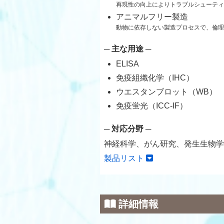
再現性の向上によりトラブルシューティ
アニマルフリー製造
動物に依存しない製造プロセスで、倫理
─ 主な用途 ─
ELISA
免疫組織化学（IHC）
ウエスタンブロット（WB）
免疫蛍光（ICC-IF）
─ 対応分野 ─
神経科学、がん研究、発生生物学
製品リスト
詳細情報