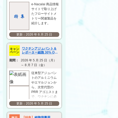
e-Nacalai 商品情報
サイトで取り上げ
たフローサイトメ
トリー関連製品を
紹介します。
2026 年 6 月 25 日
ワクチンアジュバント＆
キャン
ペーン
レポーター細胞 30% OFF
キャンペーン
期間：
2026 年 5 月 25 日（月）
～ 8 月 7 日（金）
従来型アジュバン
トのアルミニウム
やエマルジョンか
ら、次世代型の
PRR アゴニストま
で、ワクチンに必
要なアジュバント
2026 年 5 月 25 日
製品を幅広く提供
しています。ま
た、アジュバント
【特集】
細胞培養用
商品