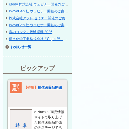
iBody 株式会社 ウェビナー開催のご案内
InvivoGen 社 ウェビナー開催のご案内「Discover our cell lines and their applications」
株式会社クラレ セミナー開催のご案内 ─ インターフェックス Week 東京 / 再生医療 EXPO 東京
InvivoGen 社 ウェビナー開催のご案内「Powering Cytokine Research」
春のコンタミ撲滅運動 2026
積水化学工業株式会社「Ceglu™」等に関する共催セミナー開催のご案内 ─ 第 25 回 日本再生医療学会総会
お知らせ
ピックアップ
商品
【特集】
抗体医薬品開発
紹介
e-Nacalai 商品情報
サイトで取り上げ
た抗体医薬品開発
の各ステージで活