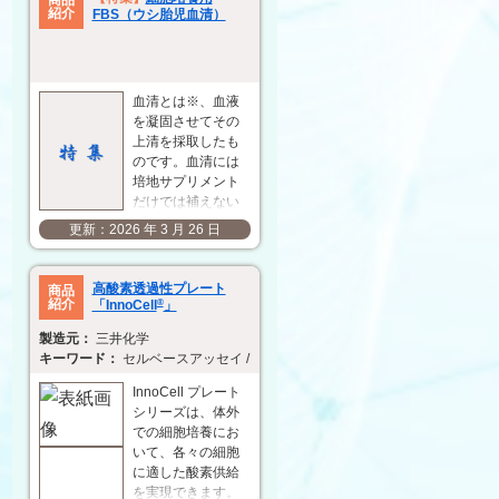
の評価に使用でき
紹介
FBS（ウシ胎児血清）
るさまざまなレポ
ーター細胞も用意
しています。 この
度、ワクチンアジ
血清とは※、血液
ュバントおよびレ
を凝固させてその
ポーター細胞を
上清を採取したも
30% OFF の特別価
のです。血清には
格で提供しますの
培地サプリメント
で…
だけでは補えない
さまざまな細胞増
2026 年 3 月 26 日
殖促進物質、細胞
傷害保護因子、栄
養因子などの成分
高酸素透過性プレート
商品
が含まれており、
紹介
「InnoCell
®
」
基礎培地に血清を 5
三井化学
～ 20% 添加して培
セルベースアッセイ / 薬物動態 / 安全性試験 / ADMET / CYP
養に用いることが
一般的です。血清
InnoCell プレート
にはウシ胎児血清
シリーズは、体外
（FBS）、新生仔
での細胞培養にお
ウシ血清
いて、各々の細胞
（NBCS）、ウマ血
に適した酸素供給
清（H…
を実現できます。