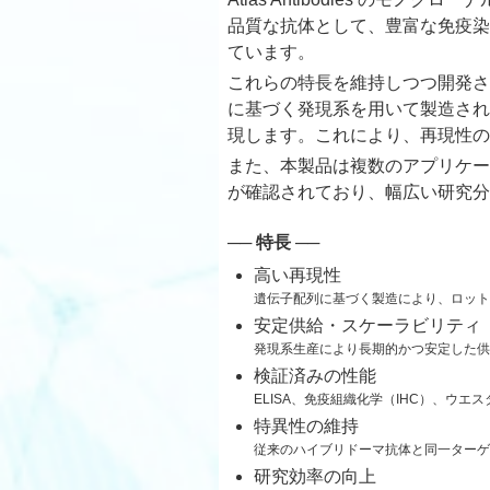
品質な抗体として、豊富な免疫染
ています。
これらの特長を維持しつつ開発さ
に基づく発現系を用いて製造され
現します。これにより、再現性の
また、本製品は複数のアプリケー
が確認されており、幅広い研究分
── 特長 ──
高い再現性
遺伝子配列に基づく製造により、ロット
安定供給・スケーラビリティ
発現系生産により長期的かつ安定した供
検証済みの性能
ELISA、免疫組織化学（IHC）、ウエス
特異性の維持
従来のハイブリドーマ抗体と同一ターゲ
研究効率の向上