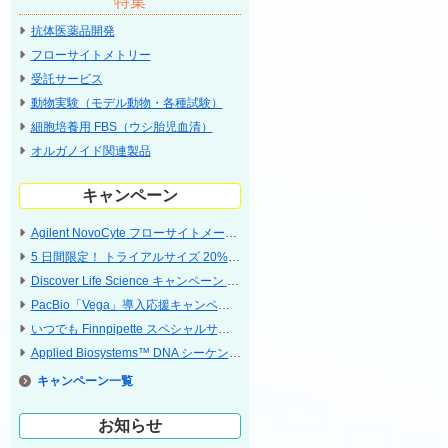
特集
抗体医薬品開発
フローサイトメトリー
受託サービス
動物実験（モデル動物・各種試験）
細胞培養用 FBS（ウシ胎児血清）
オルガノイド関連製品
キャンペーン
Agilent NovoCyte フローサイトメータ 特別プライスキャンペーン
5 ⽇間限定！ トライアルサイズ 20% OFF キャンペーン〔CST〕
Discover Life Science キャンペーン 2026 Jul - Sep 神経科学研究関連特集
PacBio「Vega」導入応援キャンペーン
いつでも Finnpipette スペシャルサポート 2026
Applied Biosystems™ DNA シーケンサ スペクトラルキャリブレーション／点検サービス キャンペーン
キャンペーン
お知らせ