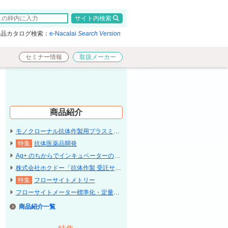
検索
製品カタログ検索：
e-Nacalai
Search Version
セミナー情報
取扱メーカー
商品紹介
モノクローナル抗体作製用プラスミド「pFUSE / pTRIOZ」〔InvivoGen〕
抗体医薬品開発
Ag+ のちからでインキュベーターのコンタミネーション予防「Cleag+ard」
株式会社ホクドー「抗体作製 受託サービス」
フローサイトメトリー
フローサイトメーター標準化・定量ツール「Quantum™ MESF / Simply Cellular
商品紹介