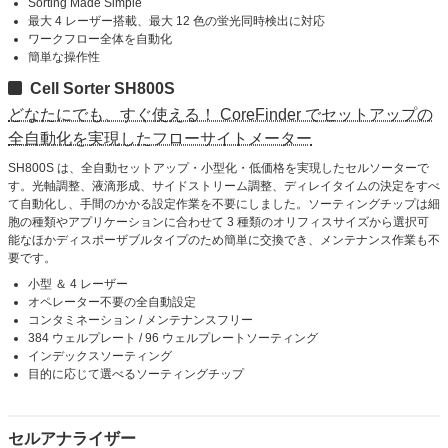
Sorting Made Simple
最大 4 レーザー搭載、最大 12 色の蛍光同時検出に対応
ワークフロー全体を自動化
簡単な操作性
Cell Sorter SH800S
どなたにでも、すぐ使える！ CoreFinder でセットアップの
全自動化を実現したフローサイトメーター
SH800S は、全自動セットアップ・小型化・低価格を実現したセルソーターで
す。光軸調整、液滴形成、サイドストリーム調整、ディレイタイムの決定をすべ
て自動化し、手間のかかる設定作業を不要にしました。ソーティングチップは細
胞の種類やアプリケーションに合わせて 3 種類のオリフィスサイズから選択可
能なほかディスポーザブルタイプのため簡単に交換でき、メンテナンス作業も不
要です。
小型 ＆ 4 レーザー
オペレーター不要の全自動設定
コンタミネーション / メンテナンスフリー
384 ウェルプレート / 96 ウェルプレートソーティング
インデックスソーティング
目的に応じて選べるソーティングチップ
セルアナライザー