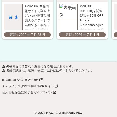
e-Nacalai 商品情
ModTail
報サイトで取り上
technology 関連
げた抗体医薬品開
製品を 30% OFF
発の各ステージで
TriLink
活用できる製品・
BioTechnologies
サービスを紹介し
社独自の poly(A)
ます。研究開発の
tail 修飾技術
2026 年 7 月 23 日
2026 年 7 月 1 日
効率化と成果の最
「ModTail」は、
大化に向けて、用
in vitro 転写
途や目的に応じた
（IVT）後に
最適な製品・サー
poly(A) tail の 3'
ビスの選定をサポ
末端に小さな化学
ートします。 抗
修飾基を付加する
掲載内容は予告なく変更になる場合があります。
原作製
ことで、mRNA の
掲載の試薬は、試験・研究用以外には使用しないでください。
ACROBiosystems
発現…
社 複数回膜貫通
e-Nacalai
Search Version
型タンパク質
ナカライテスク株式会社 Web サイト
VLP（ウイ…
個人情報保護に関するガイドライン
© 2024 NACALAI TESQUE, INC.