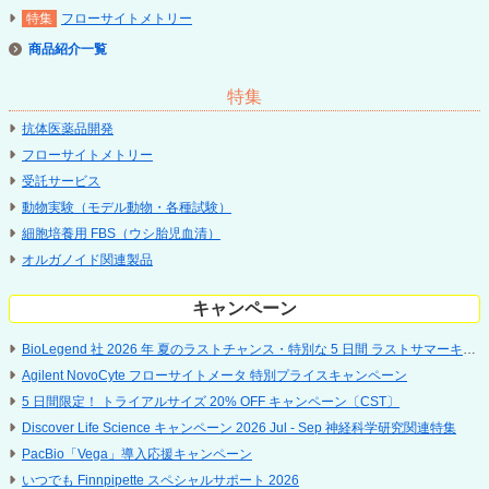
フローサイトメトリー
商品紹介
特集
抗体医薬品開発
フローサイトメトリー
受託サービス
動物実験（モデル動物・各種試験）
細胞培養用 FBS（ウシ胎児血清）
オルガノイド関連製品
キャンペーン
BioLegend 社 2026 年 夏のラストチャンス・特別な 5 日間 ラストサマーキャンペーン
Agilent NovoCyte フローサイトメータ 特別プライスキャンペーン
5 ⽇間限定！ トライアルサイズ 20% OFF キャンペーン〔CST〕
Discover Life Science キャンペーン 2026 Jul - Sep 神経科学研究関連特集
PacBio「Vega」導入応援キャンペーン
いつでも Finnpipette スペシャルサポート 2026