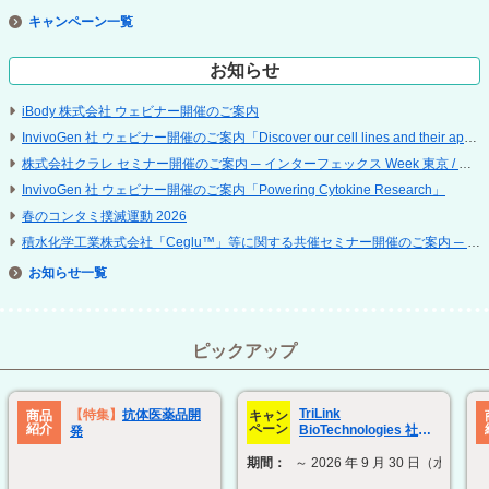
キャンペーン
お知らせ
iBody 株式会社 ウェビナー開催のご案内
InvivoGen 社 ウェビナー開催のご案内「Discover our cell lines and their applications」
株式会社クラレ セミナー開催のご案内 ─ インターフェックス Week 東京 / 再生医療 EXPO 東京
InvivoGen 社 ウェビナー開催のご案内「Powering Cytokine Research」
春のコンタミ撲滅運動 2026
積水化学工業株式会社「Ceglu™」等に関する共催セミナー開催のご案内 ─ 第 25 回 日本再生医療学会総会
お知らせ
ピックアップ
TriLink
【特集】
抗体医薬品開
商品
キャン
紹介
ペーン
BioTechnologies 社
発
ModTail technology 関
期間：
～ 2026 年 9 月 30 日（水）
連製品 30% OFF キャン
ペーン