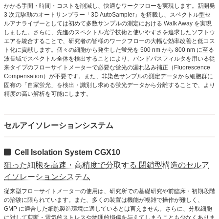
かかる手間・時間・コストを削減し、快適なワークフローを実現します。新開発
3 次元駆動のオートサンプラー「3D AutoSampler」を搭載し、スペクトル型セ
ルアナライザーとしては初めて多数サンプルの測定における Walk Away を実現
しました。さらに、先進のスペクトル光学技術と使いやすさを追求したソフトウ
エアを統合することで、研究者の皆様のワークフローの大幅な効率改善と低コス
ト化に貢献します。個々の細胞から発生した蛍光を 500 nm から 800 nm に至る
波長域でスペクトル全体を検出することにより、バンドパスフィルタを用いる従
来タイプのフローサイトメーターで必要な蛍光の漏れ込み補正（Fluorescence
Compensation）が不要です。また、非染色サンプルの測定データから細胞群に
固有の「自家蛍光」を検出・識別し求める蛍光データから分離することで、より
精度の高い解析を可能にします。
セルアイソレーションシステム
Cell Isolation System CGX10
狙った細胞を高速・高精度で分取する 閉鎖型構造のセルア
イソレーションシステム
従来型フローサイトメーターの使用は、研究所での基礎研究や前臨床・初期段階
の治験に限られています。また、多くの装置は機能が複雑で操作が難しく、
GMP に適合した細胞製造環境に適しているとは言えません。さらに、分取細胞
に対して剪断・電気的ストレスや物理的損傷を与えてしまうことも少なくありま