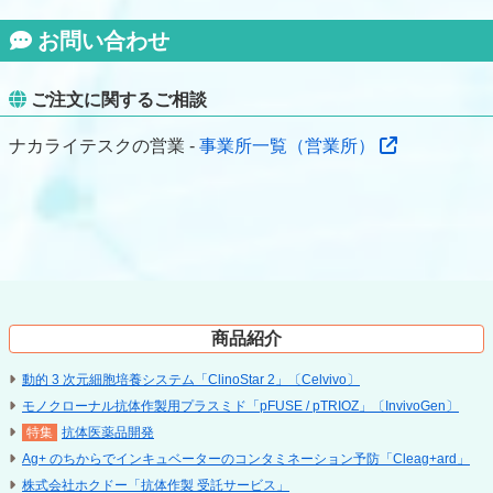
お問い合わせ
ご注文に関するご相談
ナカライテスクの営業 -
事業所一覧（営業所）
商品紹介
動的 3 次元細胞培養システム「ClinoStar 2」〔Celvivo〕
モノクローナル抗体作製用プラスミド「pFUSE / pTRIOZ」〔InvivoGen〕
抗体医薬品開発
Ag+ のちからでインキュベーターのコンタミネーション予防「Cleag+ard」
株式会社ホクドー「抗体作製 受託サービス」