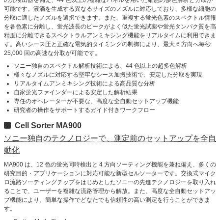
の光検出器を備え、44 色以上の複雑なパネルを用いた細胞の多色解析と分取が
可能です。液滴を生成する異なるサイズのノズルに対応しており、多様な細胞の
分取に適したノズルを選択できます。また、重複する蛍光色素のスペクトル情報
を各色素に分離し、蛍光波長のピークがよく似た蛍光試薬や蛍光タンパク質を高
精度に分離できるスペクトラルアンミキシング機能をリアルタイムに利用できま
す。高いシース圧と正確な電気的タイミングの制御により、最大 6 方向へ毎秒
25,000 回の高速な分取が可能です。
ソニー独自のスペクトル解析技術による、44 色以上の超多色解析
様々なノズルに対応する堅牢なシース加振技術で、安定した分取を実現
リアルタイムアンミキシング技術による高品質な分析
自家蛍光ファインダーによる安定した解析結果
専任のオペレーターが不要な、高度な全自動セットアップ機能
研究者の操作をサポートするガイド付きワークフロー
Cell Sorter MA900
ソニー独自のテクノロジーで、測定前のセットアップを全自
動化
MA900 は、12 色の蛍光同時検出と 4 方向ソーティング機能を兼ね備え、多くの
研究目的・アプリケーションに対応可能な新型セルソーターです。交換式マイク
ロ流路ソーティングチップをはじめとしたソニーの先進テクノロジーを取り入れ
ることで、ユーザーを複雑な流路管理から解放。また、高度な全自動セットアッ
プ機能により、簡単な操作でどなたでも信頼性の高い測定を行うことができま
す。