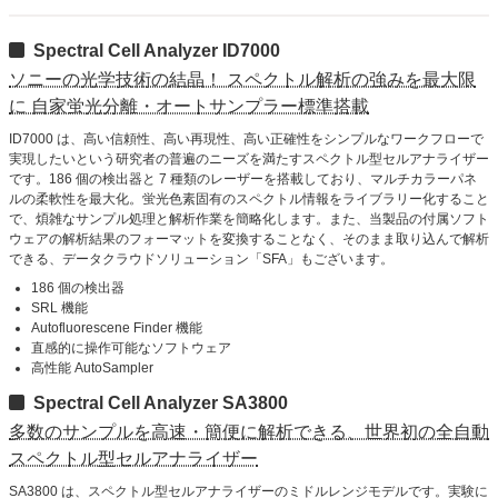
Spectral Cell Analyzer ID7000
ソニーの光学技術の結晶！ スペクトル解析の強みを最大限
に 自家蛍光分離・オートサンプラー標準搭載
ID7000 は、高い信頼性、高い再現性、高い正確性をシンプルなワークフローで
実現したいという研究者の普遍のニーズを満たすスペクトル型セルアナライザー
です。186 個の検出器と 7 種類のレーザーを搭載しており、マルチカラーパネ
ルの柔軟性を最大化。蛍光色素固有のスペクトル情報をライブラリー化すること
で、煩雑なサンプル処理と解析作業を簡略化します。また、当製品の付属ソフト
ウェアの解析結果のフォーマットを変換することなく、そのまま取り込んで解析
できる、データクラウドソリューション「SFA」もございます。
186 個の検出器
SRL 機能
Autofluorescene Finder 機能
直感的に操作可能なソフトウェア
高性能 AutoSampler
Spectral Cell Analyzer SA3800
多数のサンプルを高速・簡便に解析できる、世界初の全自動
スペクトル型セルアナライザー
SA3800 は、スペクトル型セルアナライザーのミドルレンジモデルです。実験に