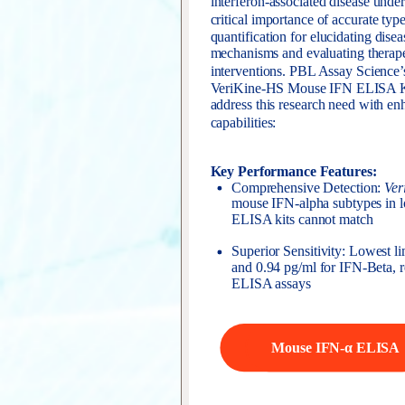
interferon-associated disease under
critical importance of accurate typ
quantification for elucidating disea
mechanisms and evaluating therape
interventions. PBL Assay Science’
VeriKine-HS Mouse IFN ELISA K
address this research need with e
capabilities:
Key Performance Features:
Comprehensive Detection:
Ver
mouse IFN-alpha subtypes in lo
ELISA kits cannot match
Superior Sensitivity: Lowest l
and 0.94 pg/ml for IFN-Beta, r
ELISA assays
Mouse IFN-α ELISA