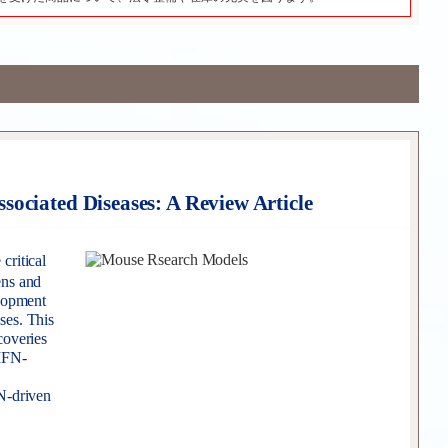
ociated Diseases: A Review Article
 critical
ens and
elopment
ses. This
coveries
IFN-
N-driven