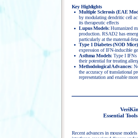
Key Highlights
Multiple Sclerosis (EAE Mod
by modulating dendritic cell act
its therapeutic effects
Lupus Models
: Humanized mi
production. RSAD2 has emerged
particularly at the maternal-feta
Type 1 Diabetes (NOD Mice)
expression of IFN-inducible ge
Asthma Models
: Type I IFNs
their potential for treating alle
Methodological Advances
: N
the accuracy of translational 
representation and enable more 
VeriKi
Essential Tool
Recent advances in mouse models 