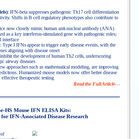
els)
: IFN-beta suppresses pathogenic Th17 cell differentiation
ivity. Shifts in B cell regulatory phenotypes also contribute to
ce now closely mimic human anti-nuclear antibody (ANA)
 as a key interferon-stimulated gene with pathogenic roles;
l interface
: Type I IFNs appear to trigger early disease events, with the
nes aligning with disease onset
 inhibit the development of human Th2 cells, underscoring
rgic airway diseases
ew approaches such as mathematical modeling, are improving
predictions. Humanized mouse models now offer better disease
effective therapeutic testing
…
Read the Full Article
ne-HS Mouse IFN ELISA Kits:
s for IFN-Associated Disease Research
of