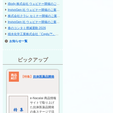
iBody 株式会社 ウェビナー開催のご案内
InvivoGen 社 ウェビナー開催のご案内「Discover our cell lines and their applications」
株式会社クラレ セミナー開催のご案内 ─ インターフェックス Week 東京 / 再生医療 EXPO 東京
InvivoGen 社 ウェビナー開催のご案内「Powering Cytokine Research」
春のコンタミ撲滅運動 2026
積水化学工業株式会社「Ceglu™」等に関する共催セミナー開催のご案内 ─ 第 25 回 日本再生医療学会総会
お知らせ
ピックアップ
商品
【特集】
抗体医薬品開発
紹介
e-Nacalai 商品情報
サイトで取り上げ
た抗体医薬品開発
の各ステージで活