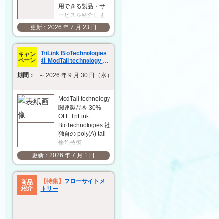
用できる製品・サ
ービスを紹介しま
す。研究開発の効
2026 年 7 月 23 日
率化と成果の最大
化に向けて、用途
や目的に応じた最
TriLink BioTechnologies
キャン
適な製品・サービ
ペーン
社 ModTail technology 関
スの選定をサポー
連製品 30% OFF キャンペ
期間：
～ 2026 年 9 月 30 日（水）
ーン
トします。 抗原作
製
ACROBiosystems
ModTail technology
社 複数回膜貫通型
関連製品を 30%
タンパク質
OFF TriLink
VLP（ウイ…
BioTechnologies 社
独自の poly(A) tail
修飾技術
「ModTail」は、in
2026 年 7 月 1 日
vitro 転写（IVT）後
に poly(A) tail の 3'
末端に小さな化学
【特集】
フローサイトメ
商品
修飾基を付加する
紹介
トリー
ことで、mRNA の
発現…