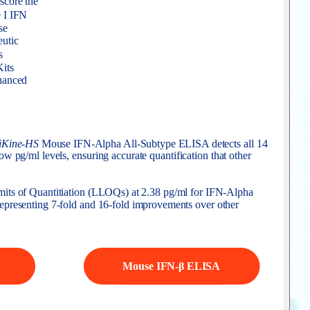
score the
e I IFN
se
utic
s
its
nhanced
iKine-HS
Mouse IFN-Alpha All-Subtype ELISA detects all 14
w pg/ml levels, ensuring accurate quantification that other
imits of Quantitiation (LLOQs) at 2.38 pg/ml for IFN-Alpha
epresenting 7-fold and 16-fold improvements over other
Mouse IFN-β ELISA