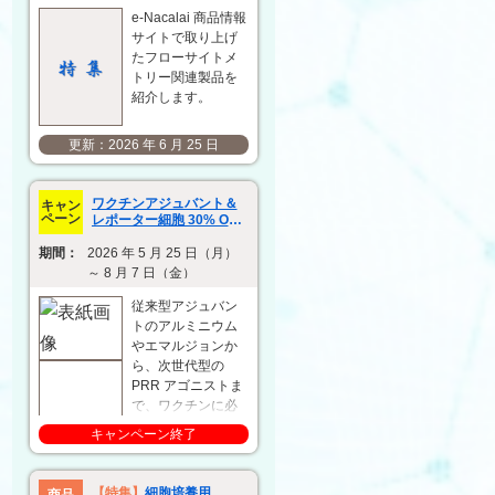
e-Nacalai 商品情報
サイトで取り上げ
たフローサイトメ
トリー関連製品を
紹介します。
2026 年 6 月 25 日
ワクチンアジュバント＆
キャン
ペーン
レポーター細胞 30% OFF
キャンペーン
期間：
2026 年 5 月 25 日（月）
～ 8 月 7 日（金）
従来型アジュバン
トのアルミニウム
やエマルジョンか
ら、次世代型の
PRR アゴニストま
で、ワクチンに必
要なアジュバント
キャンペーン終了
製品を幅広く提供
しています。ま
た、アジュバント
【特集】
細胞培養用
商品