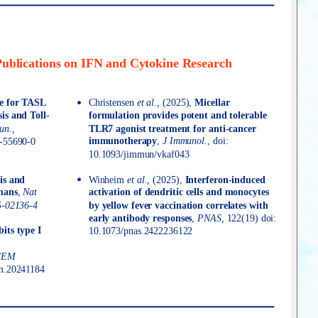
ublications on IFN and Cytokine Research
le for TASL
Christensen
et al.,
(2025),
Micellar
s and Toll-
formulation provides potent and tolerable
n.,
TLR7 agonist treatment for anti-cancer
immunotherapy
,
J Immunol.
, doi:
-55690-0
10.1093/jimmun/vkaf043
is and
Winheim
et al.,
(2025),
Interferon-induced
mans
,
Nat
activation of dendritic cells and monocytes
by yellow fever vaccination correlates with
5-02136-4
early antibody responses
,
PNAS,
122(19) doi:
its type I
10.1073/pnas.2422236122
JEM
m.20241184