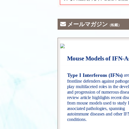
メールマガジン
（転載）
Mouse Models of IFN-Ass
Type I Interferons (IFNs)
are
frontline defenders against pathog
play multifaceted roles in the dev
and progression of numerous disea
review article highlights recent dis
from mouse models used to study 
associated pathologies, spanning
autoimmune diseases and other IF
conditions.