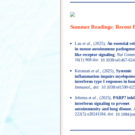
Summer Readings: Recent P
Lau
et al.,
(2025),
An essential ro
in mouse autoimmune pathogenesi
like receptor signaling
,
Nat Commu
16(1):968 doi:
10.1038/s41467-024
Keramati
et al.,
(2025),
Systemic
inflammation impairs myelopoies
interferon type I responses in hu
Immunol.
,
doi:
10.1038/s41590-02
Jeltema
et al.,
(2025),
PARP7 inhib
interferon signaling to prvenet
autoimmunity and lung disease
,
222(5):e20241184, doi:
10.1084/je