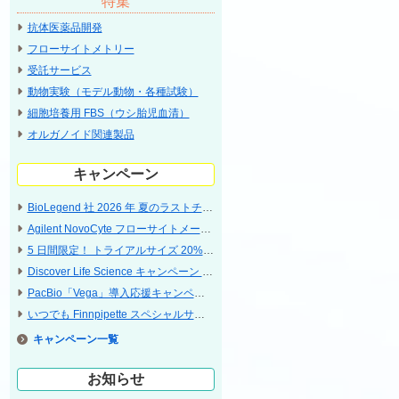
特集
抗体医薬品開発
フローサイトメトリー
受託サービス
動物実験（モデル動物・各種試験）
細胞培養用 FBS（ウシ胎児血清）
オルガノイド関連製品
キャンペーン
BioLegend 社 2026 年 夏のラストチャンス・特別な 5 日間 ラストサマーキャンペーン
Agilent NovoCyte フローサイトメータ 特別プライスキャンペーン
5 ⽇間限定！ トライアルサイズ 20% OFF キャンペーン〔CST〕
Discover Life Science キャンペーン 2026 Jul - Sep 神経科学研究関連特集
PacBio「Vega」導入応援キャンペーン
いつでも Finnpipette スペシャルサポート 2026
キャンペーン
お知らせ