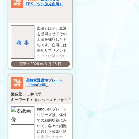
の評価に使用でき
紹介
FBS（ウシ胎児血清）
るさまざまなレポ
ーター細胞も用意
しています。 この
度、ワクチンアジ
血清とは※、血液
ュバントおよびレ
を凝固させてその
ポーター細胞を
上清を採取したも
30% OFF の特別価
のです。血清には
格で提供しますの
培地サプリメント
で…
だけでは補えない
さまざまな細胞増
2026 年 3 月 26 日
殖促進物質、細胞
傷害保護因子、栄
養因子などの成分
高酸素透過性プレート
商品
が含まれており、
紹介
「InnoCell
®
」
基礎培地に血清を 5
三井化学
～ 20% 添加して培
セルベースアッセイ / 薬物動態 / 安全性試験 / ADMET / CYP
養に用いることが
一般的です。血清
InnoCell プレート
にはウシ胎児血清
シリーズは、体外
（FBS）、新生仔
での細胞培養にお
ウシ血清
いて、各々の細胞
（NBCS）、ウマ血
に適した酸素供給
清（H…
を実現できます。