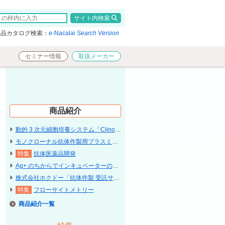
検索
製品カタログ検索：
e-Nacalai
Search Version
セミナー情報
取扱メーカー
商品紹介
動的 3 次元細胞培養システム「ClinoStar 2」〔Celvivo〕
モノクローナル抗体作製用プラスミド「pFUSE / pTRIOZ」〔InvivoGen〕
抗体医薬品開発
Ag+ のちからでインキュベーターのコンタミネーション予防「Cleag+ard」
株式会社ホクドー「抗体作製 受託サービス」
フローサイトメトリー
商品紹介