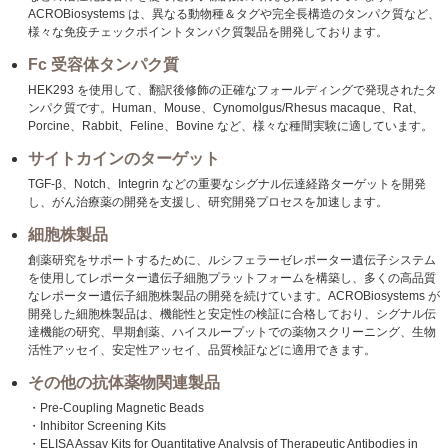
ACROBiosystems は、異なる動物種＆タグや完全長構造のタンパク質など、
様々な免疫チェックポイントタンパク質製品を開発しております。
Fc 受容体タンパク質
HEK293 を使用して、翻訳後修飾の正確なフォールディングで発現されたタ
ンパク質です。Human、Mouse、Cynomolgus/Rhesus macaque、Rat、
Porcine、Rabbit、Feline、Bovine など、様々な種間実験に適しています。
サイトカインのターゲット
TGF-β、Notch、Integrin などの重要なシグナル伝達経路ターゲットを開発
し、がん治療薬の開発を支援し、研究開発プロセスを加速します。
細胞株製品
創薬研究をサポートするために、ルシフェラーゼレポーター遺伝子システム
を使用してレポーター遺伝子細胞プラットフォームを構築し、多くの高品質
なレポーター遺伝子細胞株製品の開発を続けています。ACROBiosystems が
開発した細胞株製品は、機能性と安定性の検証に合格しており、シグナル伝
達機能の研究、早期創薬、ハイスループットでの薬物スクリーニング、生物
活性アッセイ、安定性アッセイ、品質検証などに適用できます。
その他の抗体薬物関連製品
・Pre-Coupling Magnetic Beads
・Inhibitor Screening Kits
・ELISA Assay Kits for Quantitative Analysis of Therapeutic Antibodies in