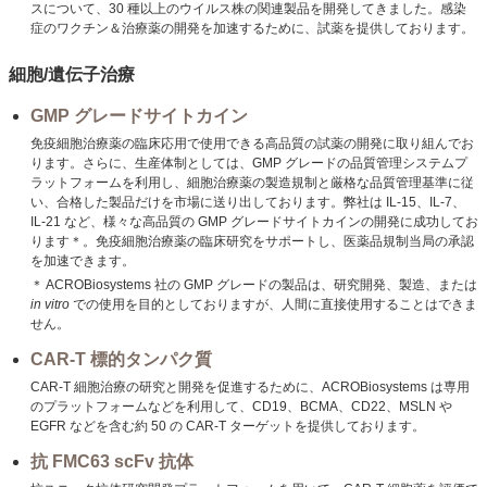
スについて、30 種以上のウイルス株の関連製品を開発してきました。感染
症のワクチン＆治療薬の開発を加速するために、試薬を提供しております。
細胞/遺伝子治療
GMP グレードサイトカイン
免疫細胞治療薬の臨床応用で使用できる高品質の試薬の開発に取り組んでお
ります。さらに、生産体制としては、GMP グレードの品質管理システムプ
ラットフォームを利用し、細胞治療薬の製造規制と厳格な品質管理基準に従
い、合格した製品だけを市場に送り出しております。弊社は IL-15、IL-7、
IL-21 など、様々な高品質の GMP グレードサイトカインの開発に成功してお
ります＊。免疫細胞治療薬の臨床研究をサポートし、医薬品規制当局の承認
を加速できます。
＊ ACROBiosystems 社の GMP グレードの製品は、研究開発、製造、または
in vitro
での使用を目的としておりますが、人間に直接使用することはできま
せん。
CAR-T 標的タンパク質
CAR-T 細胞治療の研究と開発を促進するために、ACROBiosystems は専用
のプラットフォームなどを利用して、CD19、BCMA、CD22、MSLN や
EGFR などを含む約 50 の CAR-T ターゲットを提供しております。
抗 FMC63 scFv 抗体