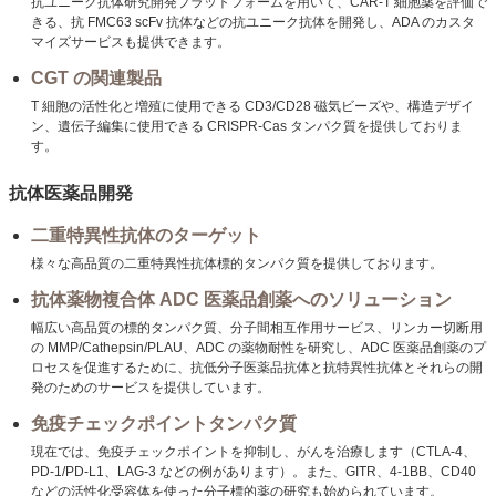
抗ユニーク抗体研究開発プラットフォームを用いて、CAR-T 細胞薬を評価で
きる、抗 FMC63 scFv 抗体などの抗ユニーク抗体を開発し、ADA のカスタ
マイズサービスも提供できます。
CGT の関連製品
T 細胞の活性化と増殖に使用できる CD3/CD28 磁気ビーズや、構造デザイ
ン、遺伝子編集に使用できる CRISPR-Cas タンパク質を提供しておりま
す。
抗体医薬品開発
二重特異性抗体のターゲット
様々な高品質の二重特異性抗体標的タンパク質を提供しております。
抗体薬物複合体 ADC 医薬品創薬へのソリューション
幅広い高品質の標的タンパク質、分子間相互作用サービス、リンカー切断用
の MMP/Cathepsin/PLAU、ADC の薬物耐性を研究し、ADC 医薬品創薬のプ
ロセスを促進するために、抗低分子医薬品抗体と抗特異性抗体とそれらの開
発のためのサービスを提供しています。
免疫チェックポイントタンパク質
現在では、免疫チェックポイントを抑制し、がんを治療します（CTLA-4、
PD-1/PD-L1、LAG-3 などの例があります）。また、GITR、4-1BB、CD40
などの活性化受容体を使った分子標的薬の研究も始められています。