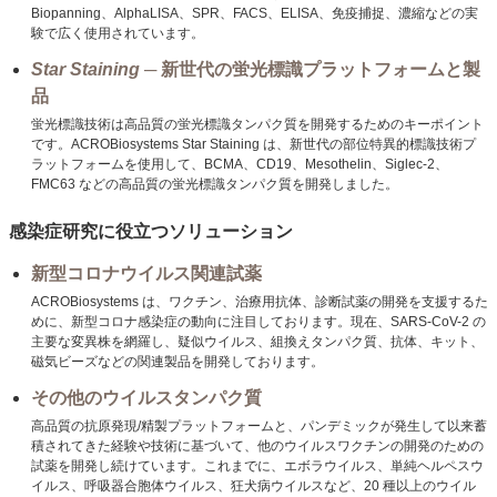
Biopanning、AlphaLISA、SPR、FACS、ELISA、免疫捕捉、濃縮などの実
験で広く使用されています。
Star Staining
─ 新世代の蛍光標識プラットフォームと製
品
蛍光標識技術は高品質の蛍光標識タンパク質を開発するためのキーポイント
です。ACROBiosystems Star Staining は、新世代の部位特異的標識技術プ
ラットフォームを使用して、BCMA、CD19、Mesothelin、Siglec-2、
FMC63 などの高品質の蛍光標識タンパク質を開発しました。
感染症研究に役立つソリューション
新型コロナウイルス関連試薬
ACROBiosystems は、ワクチン、治療用抗体、診断試薬の開発を支援するた
めに、新型コロナ感染症の動向に注目しております。現在、SARS-CoV-2 の
主要な変異株を網羅し、疑似ウイルス、組換えタンパク質、抗体、キット、
磁気ビーズなどの関連製品を開発しております。
その他のウイルスタンパク質
高品質の抗原発現/精製プラットフォームと、パンデミックが発生して以来蓄
積されてきた経験や技術に基づいて、他のウイルスワクチンの開発のための
試薬を開発し続けています。これまでに、エボラウイルス、単純ヘルペスウ
イルス、呼吸器合胞体ウイルス、狂犬病ウイルスなど、20 種以上のウイル