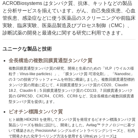
ACROBiosystems はタンパク質、抗体、キットなどの製品
と分析サービスを揃えています。がん、自己免疫疾患、心血
管疾患、感染症などに使う医薬品のスクリーニングや前臨床
実験、臨床実験、医薬品製造及びプロセス制御（CMC）、
診断試薬の開発と最適化に関する研究に利用できます。
ユニークな製品と技術
全長構造の複数回膜貫通型タンパク質
複数回膜貫通型タンパク質の研究、開発と生産のための「VLP（ウイルス様
粒子：Virus-like particles）」、「膜タンパク質-可溶化剤」、「Nanodisc」
の 3 つの技術プラットフォームを特別に構築しました。複数回膜貫通型標的
タンパク質の用途に応じて、4 回膜貫通型タンパク質の CD20、Claudin
18.2、Claudin 6；5 回膜貫通型タンパク質の CD133、7 回膜貫通タンパク
質の GPRC5D、CXCR4、CCR5、CCR8 など、完全長構造の複数回膜貫通
型タンパク質を提供します。
ビオチン標識タンパク質
ヒト細胞 HEK293 を使用してタンパク質を発現するビオチン標識タンパク質
製品シリーズを独自に設計し、開発しました。Avitag™ テクノロジーに基づ
いて構築された PrecisionAvi シングルポイントラベリングシリーズと、社内
で開発された化学ラベリング方法を使用する UltraLys シリーズは