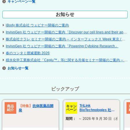
キャンペーン
お知らせ
iBody 株式会社 ウェビナー開催のご案内
InvivoGen 社 ウェビナー開催のご案内「Discover our cell lines and their applications」
株式会社クラレ セミナー開催のご案内 ─ インターフェックス Week 東京 / 再生医療 EXPO 東京
InvivoGen 社 ウェビナー開催のご案内「Powering Cytokine Research」
春のコンタミ撲滅運動 2026
積水化学工業株式会社「Ceglu™」等に関する共催セミナー開催のご案内 ─ 第 25 回 日本再生医療学会総会
お知らせ
ピックアップ
TriLink
【特集】
抗体医薬品開
商品
キャン
紹介
ペーン
BioTechnologies 社
発
ModTail technology 関
期間：
～ 2026 年 9 月 30 日（水）
連製品 30% OFF キャン
ペーン