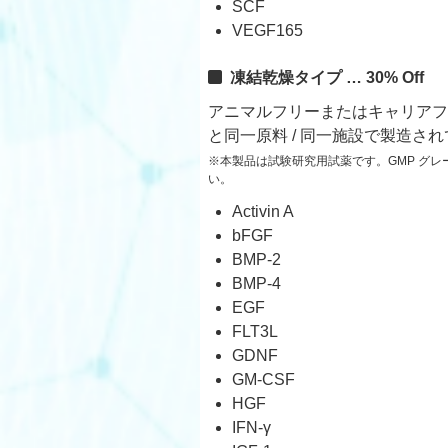
SCF
VEGF165
凍結乾燥タイプ … 30% Off
アニマルフリーまたはキャリアフ
と同一原料 / 同一施設で製造さ
※本製品は試験研究用試薬です。GMP グ
い。
Activin A
bFGF
BMP-2
BMP-4
EGF
FLT3L
GDNF
GM-CSF
HGF
IFN-γ