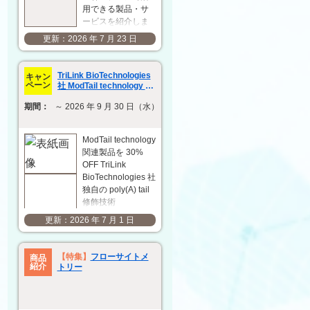
用できる製品・サ
ービスを紹介しま
す。研究開発の効
2026 年 7 月 23 日
率化と成果の最大
化に向けて、用途
や目的に応じた最
TriLink BioTechnologies
キャン
適な製品・サービ
ペーン
社 ModTail technology 関
スの選定をサポー
連製品 30% OFF キャンペ
期間：
～ 2026 年 9 月 30 日（水）
ーン
トします。 抗原作
製
ACROBiosystems
ModTail technology
社 複数回膜貫通型
関連製品を 30%
タンパク質
OFF TriLink
VLP（ウイ…
BioTechnologies 社
独自の poly(A) tail
修飾技術
「ModTail」は、in
2026 年 7 月 1 日
vitro 転写（IVT）後
に poly(A) tail の 3'
末端に小さな化学
【特集】
フローサイトメ
商品
修飾基を付加する
紹介
トリー
ことで、mRNA の
発現…