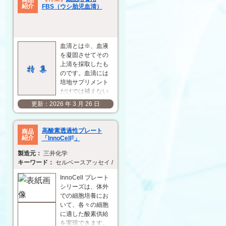
の評価に使用でき
紹介
FBS（ウシ胎児血清）
るさまざまなレポ
ーター細胞も用意
しています。 この
度、ワクチンアジ
血清とは※、血液
ュバントおよびレ
を凝固させてその
ポーター細胞を
上清を採取したも
30% OFF の特別価
のです。血清には
格で提供しますの
培地サプリメント
で…
だけでは補えない
さまざまな細胞増
2026 年 3 月 26 日
殖促進物質、細胞
傷害保護因子、栄
養因子などの成分
高酸素透過性プレート
商品
が含まれており、
紹介
「InnoCell
®
」
基礎培地に血清を 5
三井化学
～ 20% 添加して培
セルベースアッセイ / 薬物動態 / 安全性試験 / ADMET / CYP
養に用いることが
一般的です。血清
InnoCell プレート
にはウシ胎児血清
シリーズは、体外
（FBS）、新生仔
での細胞培養にお
ウシ血清
いて、各々の細胞
（NBCS）、ウマ血
に適した酸素供給
清（H…
を実現できます。