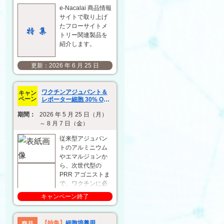
e-Nacalai 商品情報
サイトで取り上げ
たフローサイトメ
トリー関連製品を
紹介します。
2026 年 6 月 25 日
ワクチンアジュバント＆
キャン
ペーン
レポーター細胞 30% OFF
キャンペーン
期間：
2026 年 5 月 25 日（月）
～ 8 月 7 日（金）
従来型アジュバン
トのアルミニウム
やエマルジョンか
ら、次世代型の
PRR アゴニストま
で、ワクチンに必
要なアジュバント
キャンペーン終了
製品を幅広く提供
しています。ま
た、アジュバント
【特集】
細胞培養用
商品