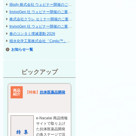
iBody 株式会社 ウェビナー開催のご案内
InvivoGen 社 ウェビナー開催のご案内「Discover our cell lines and their applications」
株式会社クラレ セミナー開催のご案内 ─ インターフェックス Week 東京 / 再生医療 EXPO 東京
InvivoGen 社 ウェビナー開催のご案内「Powering Cytokine Research」
春のコンタミ撲滅運動 2026
積水化学工業株式会社「Ceglu™」等に関する共催セミナー開催のご案内 ─ 第 25 回 日本再生医療学会総会
お知らせ
ピックアップ
商品
【特集】
抗体医薬品開発
紹介
e-Nacalai 商品情報
サイトで取り上げ
た抗体医薬品開発
の各ステージで活