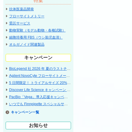
特集
抗体医薬品開発
フローサイトメトリー
受託サービス
動物実験（モデル動物・各種試験）
細胞培養用 FBS（ウシ胎児血清）
オルガノイド関連製品
キャンペーン
BioLegend 社 2026 年 夏のラストチャンス・特別な 5 日間 ラストサマーキャンペーン
Agilent NovoCyte フローサイトメータ 特別プライスキャンペーン
5 ⽇間限定！ トライアルサイズ 20% OFF キャンペーン〔CST〕
Discover Life Science キャンペーン 2026 Jul - Sep 神経科学研究関連特集
PacBio「Vega」導入応援キャンペーン
いつでも Finnpipette スペシャルサポート 2026
キャンペーン
お知らせ