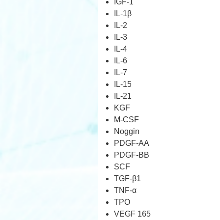
IGF-1
IL-1β
IL-2
IL-3
IL-4
IL-6
IL-7
IL-15
IL-21
KGF
M-CSF
Noggin
PDGF-AA
PDGF-BB
SCF
TGF-β1
TNF-α
TPO
VEGF 165