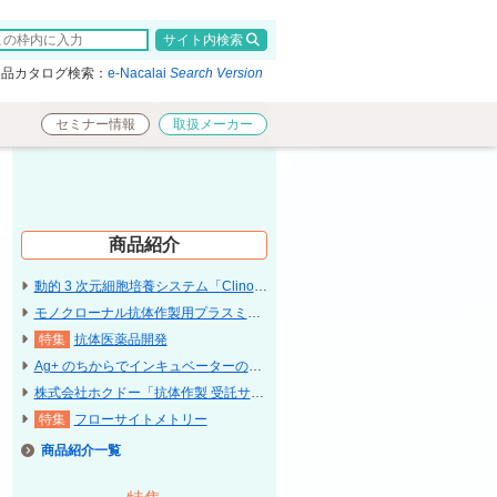
検索
製品カタログ検索：
e-Nacalai
Search Version
セミナー情報
取扱メーカー
商品紹介
動的 3 次元細胞培養システム「ClinoStar 2」〔Celvivo〕
モノクローナル抗体作製用プラスミド「pFUSE / pTRIOZ」〔InvivoGen〕
抗体医薬品開発
Ag+ のちからでインキュベーターのコンタミネーション予防「Cleag+ard」
株式会社ホクドー「抗体作製 受託サービス」
フローサイトメトリー
商品紹介